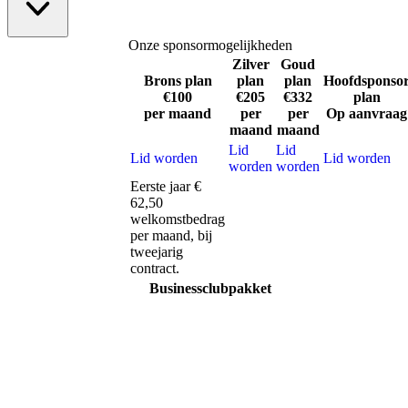
Onze sponsormogelijkheden
Zilver
Goud
Brons
plan
plan
plan
Hoofdsponso
€100
€205
€332
plan
per maand
per
per
Op aanvraag
maand
maand
Lid
Lid
Lid worden
Lid worden
worden
worden
Eerste jaar €
62,50
welkomstbedrag
per maand, bij
tweejarig
contract.
Businessclubpakket