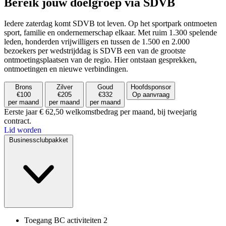
Bereik jouw doelgroep via SDVB
Iedere zaterdag komt SDVB tot leven. Op het sportpark ontmoeten
sport, familie en ondernemerschap elkaar. Met ruim 1.300 spelende
leden, honderden vrijwilligers en tussen de 1.500 en 2.000
bezoekers per wedstrijddag is SDVB een van de grootste
ontmoetingsplaatsen van de regio. Hier ontstaan gesprekken,
ontmoetingen en nieuwe verbindingen.
Brons
Zilver
Goud
Hoofdsponsor
€100
€205
€332
Op aanvraag
per maand
per maand
per maand
Eerste jaar € 62,50 welkomstbedrag per maand, bij tweejarig
contract.
Lid worden
Businessclubpakket
Toegang BC activiteiten
2