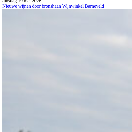
dinsdag 19 mei 2026
Nieuwe wijnen door bronshaan Wijnwinkel Barneveld