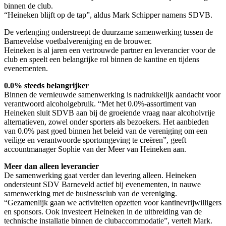
binnen de club.
“Heineken blijft op de tap”, aldus Mark Schipper namens SDVB.
De verlenging onderstreept de duurzame samenwerking tussen de
Barneveldse voetbalvereniging en de brouwer.
Heineken is al jaren een vertrouwde partner en leverancier voor de
club en speelt een belangrijke rol binnen de kantine en tijdens
evenementen.
0.0% steeds belangrijker
Binnen de vernieuwde samenwerking is nadrukkelijk aandacht voor
verantwoord alcoholgebruik. “Met het 0.0%-assortiment van
Heineken sluit SDVB aan bij de groeiende vraag naar alcoholvrije
alternatieven, zowel onder sporters als bezoekers. Het aanbieden
van 0.0% past goed binnen het beleid van de vereniging om een
veilige en verantwoorde sportomgeving te creëren”, geeft
accountmanager Sophie van der Meer van Heineken aan.
Meer dan alleen leverancier
De samenwerking gaat verder dan levering alleen. Heineken
ondersteunt SDV Barneveld actief bij evenementen, in nauwe
samenwerking met de businessclub van de vereniging.
“Gezamenlijk gaan we activiteiten opzetten voor kantinevrijwilligers
en sponsors. Ook investeert Heineken in de uitbreiding van de
technische installatie binnen de clubaccommodatie”, vertelt Mark.