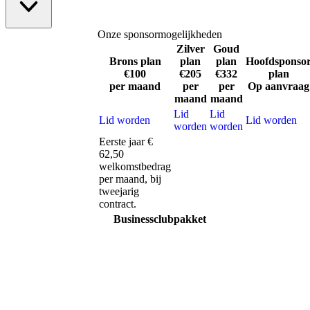
Onze sponsormogelijkheden
Zilver
Goud
Brons
plan
plan
plan
Hoofdsponso
€100
€205
€332
plan
per maand
per
per
Op aanvraag
maand
maand
Lid
Lid
Lid worden
Lid worden
worden
worden
Eerste jaar €
62,50
welkomstbedrag
per maand, bij
tweejarig
contract.
Businessclubpakket