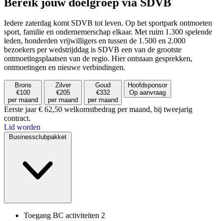
Bereik jouw doelgroep via SDVB
Iedere zaterdag komt SDVB tot leven. Op het sportpark ontmoeten
sport, familie en ondernemerschap elkaar. Met ruim 1.300 spelende
leden, honderden vrijwilligers en tussen de 1.500 en 2.000
bezoekers per wedstrijddag is SDVB een van de grootste
ontmoetingsplaatsen van de regio. Hier ontstaan gesprekken,
ontmoetingen en nieuwe verbindingen.
Brons
Zilver
Goud
Hoofdsponsor
€100
€205
€332
Op aanvraag
per maand
per maand
per maand
Eerste jaar € 62,50 welkomstbedrag per maand, bij tweejarig
contract.
Lid worden
Businessclubpakket
Toegang BC activiteiten
2